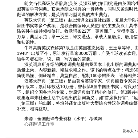
朗文当代高级英语辞典(英英 英汉双解)(第四版)是由英国
威英语学习词典。它秉承朗文词典的一贯特色，同时又紧跟时代
翻译的解决方案，是英语学习型词典的杰出典范。
英汉大词典（第二版）由上海译文出版社出版，复旦大学陆
家图书奖等多个奖项，是联合国编译人员使用的主要英汉工具书
陆谷孙主编并领衔修订。收录词条22万，覆盖面广，查得率高，
万条，典型示范，举一反三，译文通达。承载大量语法、语用信
和知识性。
牛津高阶英汉双解第7版是由英国霍恩比著，王玉章等译、
1948年出版至今，累计发行量逾3000万册，广受全球读者
语学习者在听、说、读、写方面的需要。
汉英词典所介绍的两本词典都是由我国本土化出版的词典其
质量上乘、内容新颖、精益求精之作。该书的特点在于：精选60
简明易懂、例证精当，典型自然、配制160余幅图表，诠释相
汉英大辞典（第三版）是由著名英语学家、词典编纂专家吴
两个版本，累计印数达10万册，曾获第8届中国图书奖，有良
下，组织全国各地的专家，对原词典做了精心的修订。第3版共收
收集近年来社会生活中涌现出的新词新义，如“首席执行官”、“厄尔
（第三版）的出版，将填补译文出版社大型综合性汉英词典编纂
补充，相得益彰。
来源：全国翻译专业资格（水平）考试网
心译翻译工作室
发布人：