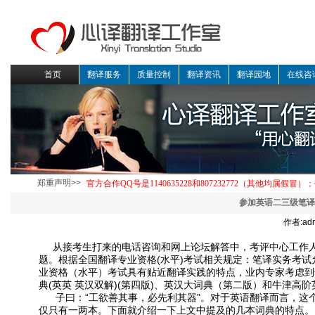
首页
翻译服务
质量控制
翻译资讯
翻译园地
在线咨
郑重声明>>
参加英语二三级笔译
作者:ad
从接考生打来的电话咨询和网上论坛解答中，考评中心工作
题。根据全国翻译专业资格(水平)考试相关规定：笔译实务考
业资格（水平）考试具有贴近翻译实践的特点，业内专家考虑到专
典(英英 英汉双解)(第四版)、英汉大词典（第二版）和牛津高阶
子曰：“工欲善其事，必先利其器”。对于英语翻译而言，这
仅只有一两本。下面就介绍一下上文中提及的几本词典的特点。