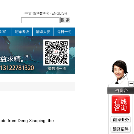
·中文
微博
&
博客
·
ENGLISH
译 家
翻译考级
翻译大赛
每日一句
uote from Deng Xiaoping, the