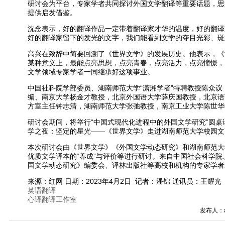
研讨会为平台，专家学者共同探讨外国文学翻译等重要话题，思
提供启发借鉴。
沈念表示，好的翻译作品一定带着翻译家才华的温度，好的翻译
好的翻译家留下的发光的文字，我们能看到文学的夺目光彩、斑
高兴在致辞中简要回溯了《世界文学》的发展历史。他表示，《
某种意义上，最能点亮思想，点亮青春，点亮活力，点亮憧憬，
文学领域专家学者一同继承好这项事业。
中国社科院学部委员、湖南师范大学“潇湘学者”特聘教授陈众
编、南京大学杨金才教授，北京外国语大学薛庆国教授，北京语
方室主任钟志清，湖南师范大学张弛教授，南京工业大学陈世华
研讨会期间，将举行“中国式现代化进程中的外国文学研究”圆
学之夜：坚定的星光——《世界文学》走进湖南师范大学校园文
本次研讨会由《世界文学》《外国文学动态研究》和湖南师范大
优质文学译本的“养成”与评价等进行研讨。来自中国社会科学
国文学动态研究》编委会、译林出版社等高校和机构的专家学者2
来源：红网 日期：2023年4月2日
记者：潘锦 通讯员：王耀光
英
语翻译
心译翻译工作室
发布人：