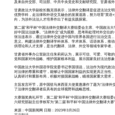
及来自外交部、司法部、中共中央党史和文献研究院、甘肃省外
甘肃政法大学副校长魏克强表示，法律外交翻译是促进法治文明
优势学科，走法律和外语交叉融合的发展道路，努力培育“英语+
向，为涉外法治人才培养作出了有益实践探索。
第二届“和平杯”中国法律外交翻译大赛组委会主席、中国政法
好中国法治故事。“法律外交”成为观察、思考和处理对外交往
张法连表示，通过法律外交促进中国与世界各国进行法治交流，
意义。构建法律外交翻译学科体系、学术体系、话语体系，推动
供理论和人才支撑，是当代翻译、法律、外交等领域专家学者、
甘肃省外事办公室副主任朱莉莉认为，展示可信、可爱、可敬的
党和国家对外战略、维护国家根本利益、展示国家良好法治形象
中国政法大学外国语学院党委书记李国强说，法治作为现代政治
对法律的尊重和遵守，能够让中国国家利益的实现更具正当性、
认真研讨和重新布局，积极对接国家战略，瞄准国家重大需求，为
主旨发言环节，原中国驻马来西亚大使黄惠康作了题为“法律外
了法律外交翻译者应具有的全球视野和战略思维。
大赛颁奖典礼环节，第二届“和平杯”中国法律外交翻译大赛组
六研究部副主任李铁军为“第二届‘和平杯’中国法律外交翻译大赛
来源：中国新闻网 日期：2023年3月26日
英语翻译